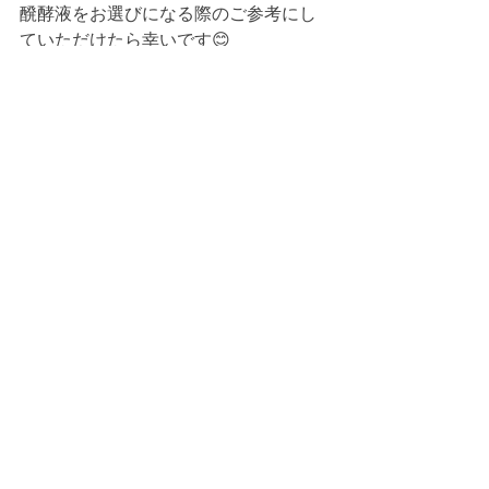
醗酵液をお選びになる際のご参考にし
ていただけたら幸いです😊
💌追伸💌
12月中頃より始まったカムイの巻
ご参加くださった方の
　＊ご自身との親しみ具合＊
こちらがとても良いそうです😳✨
『自分と向き合う次代から
　　　　　自分と親しむ時代へ…』
https://www.facebook.com/1000037104
03250/posts/3589455834521395/