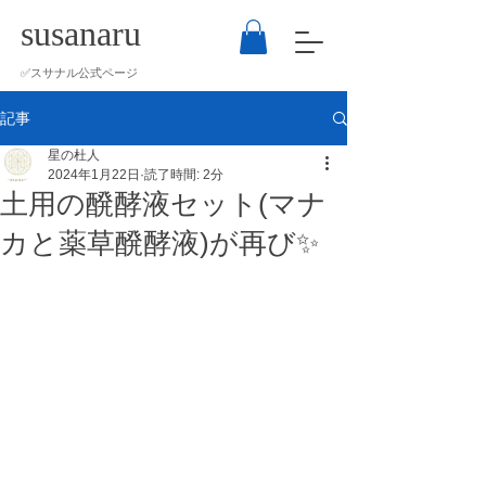
susanaru
​✅スサナル公式ページ
記事
星の杜人
2024年1月22日
読了時間: 2分
土用の醗酵液セット(マナ
カと薬草醗酵液)が再び✨