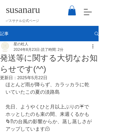
susanaru
​✅スサナル公式ページ
記事
星の杜人
2024年8月23日
読了時間: 2分
発送等に関する大切なお知
らせです(^^)
更新日：
2025年5月22日
ほとんど雨が降らず、カラッカラに乾
いていたこの夏の淡路島
先日、ようやくひと月以上ぶりの☔️で
ホッとしたのも束の間、来週くるかも
🌀⁉️の台風の影響からか、蒸し蒸しさが
アップしています🫠 