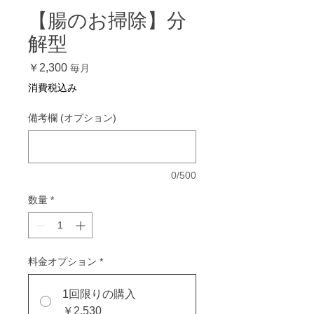
【腸のお掃除】分
解型
価
￥2,300
毎月
格
消費税込み
備考欄 (オプション)
0/500
数量
*
料金オプション
*
1回限りの購入
￥2,530